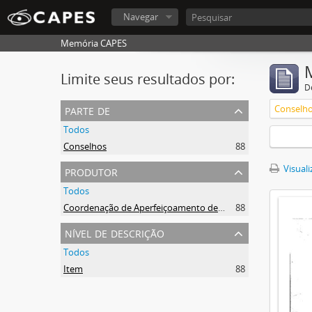
Navegar
Memória CAPES
Limite seus resultados por:
D
parte de
Conselh
Todos
Conselhos
88
produtor
Visuali
Todos
Coordenação de Aperfeiçoamento de Pessoal de Nível Superior (CAPES)
88
nível de descrição
Todos
Item
88