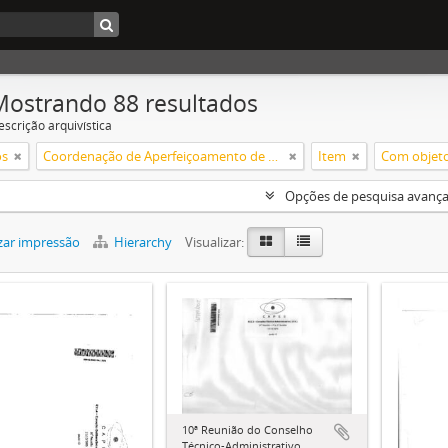
Mostrando 88 resultados
escrição arquivística
os
Coordenação de Aperfeiçoamento de Pessoal de Nível Superior (CAPES)
Item
Com objetos
Opções de pesquisa avanç
zar impressão
Hierarchy
Visualizar:
10ª Reunião do Conselho
Técnico-Administrativo