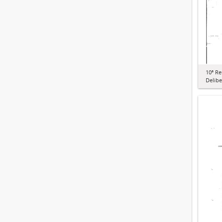
10ª R
Delibe