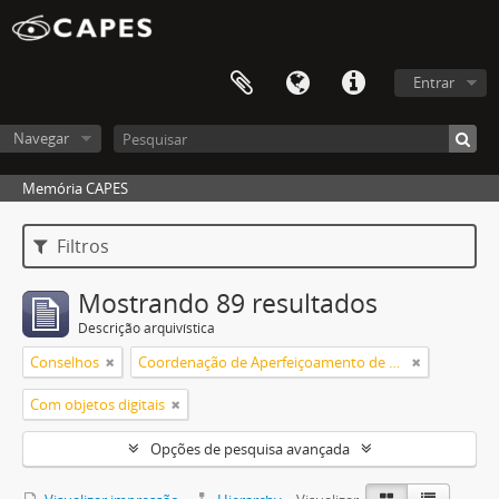
Entrar
Navegar
Memória CAPES
Filtros
Mostrando 89 resultados
Descrição arquivística
Conselhos
Coordenação de Aperfeiçoamento de Pessoal de Nível Superior (CAPES)
Com objetos digitais
Opções de pesquisa avançada