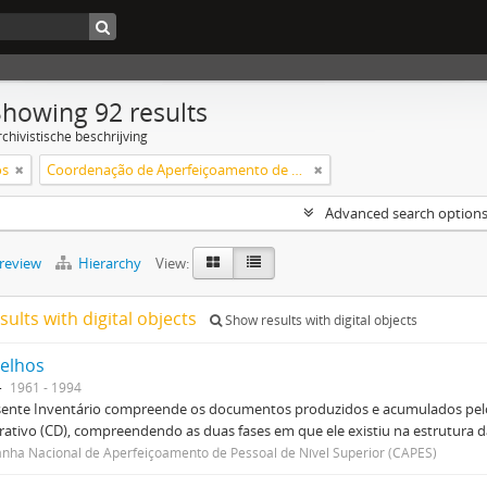
Showing 92 results
chivistische beschrijving
os
Coordenação de Aperfeiçoamento de Pessoal de Nível Superior (CAPES)
Advanced search option
preview
Hierarchy
View:
sults with digital objects
Show results with digital objects
elhos
1961 - 1994
sente Inventário compreende os documentos produzidos e acumulados pelo
rativo (CD), compreendendo as duas fases em que ele existiu na estrutura da
ha Nacional de Aperfeiçoamento de Pessoal de Nível Superior (CAPES)