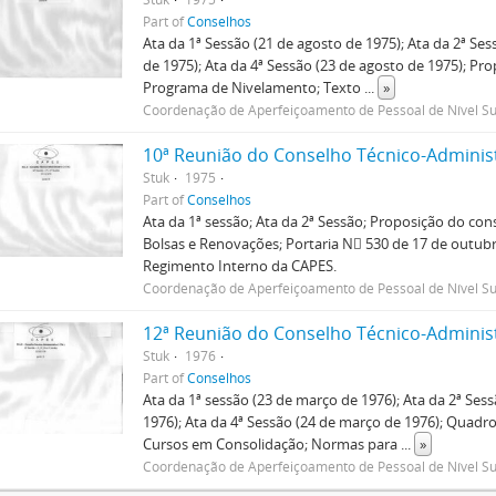
Part of
Conselhos
Ata da 1ª Sessão (21 de agosto de 1975); Ata da 2ª Ses
de 1975); Ata da 4ª Sessão (23 de agosto de 1975); Pr
Programa de Nivelamento; Texto
...
»
Coordenação de Aperfeiçoamento de Pessoal de Nível Su
10ª Reunião do Conselho Técnico-Adminis
Stuk
1975
Part of
Conselhos
Ata da 1ª sessão; Ata da 2ª Sessão; Proposição do cons
Bolsas e Renovações; Portaria N 530 de 17 de outub
Regimento Interno da CAPES.
Coordenação de Aperfeiçoamento de Pessoal de Nível Su
12ª Reunião do Conselho Técnico-Adminis
Stuk
1976
Part of
Conselhos
Ata da 1ª sessão (23 de março de 1976); Ata da 2ª Ses
1976); Ata da 4ª Sessão (24 de março de 1976); Quadro
Cursos em Consolidação; Normas para
...
»
Coordenação de Aperfeiçoamento de Pessoal de Nível Su