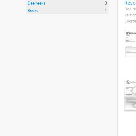
Reso
Deelreeks
3
Deelre
Reeks
1
Part o
Coorde