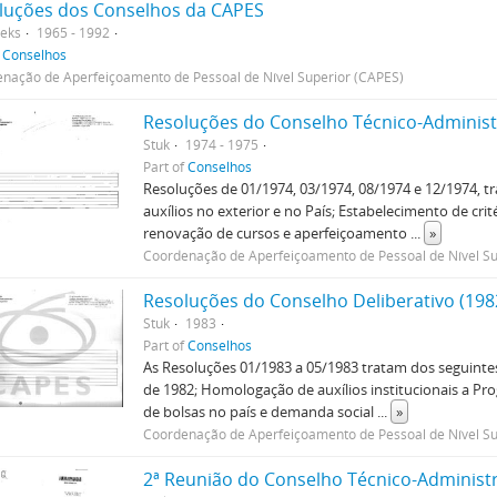
luções dos Conselhos da CAPES
eks
1965 - 1992
f
Conselhos
nação de Aperfeiçoamento de Pessoal de Nível Superior (CAPES)
Resoluções do Conselho Técnico-Administr
Stuk
1974 - 1975
Part of
Conselhos
Resoluções de 01/1974, 03/1974, 08/1974 e 12/1974, t
auxílios no exterior e no País; Estabelecimento de cri
renovação de cursos e aperfeiçoamento
...
»
Coordenação de Aperfeiçoamento de Pessoal de Nível Su
Resoluções do Conselho Deliberativo (198
Stuk
1983
Part of
Conselhos
As Resoluções 01/1983 a 05/1983 tratam dos seguinte
de 1982; Homologação de auxílios institucionais a P
de bolsas no país e demanda social
...
»
Coordenação de Aperfeiçoamento de Pessoal de Nível Su
2ª Reunião do Conselho Técnico-Administr