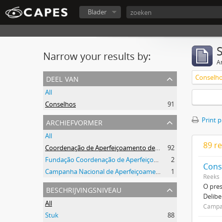
Blader
Narrow your results by:
Ar
deel van
Conselh
All
Conselhos
91
archiefvormer
Print 
All
89 re
Coordenação de Aperfeiçoamento de Pessoal de Nível Superior (CAPES)
92
Fundação Coordenação de Aperfeiçoamento de Pessoal de Nível Superior (CAPES)
2
Cons
Campanha Nacional de Aperfeiçoamento de Pessoal de Nível Superior (CAPES)
1
Reeks
O pre
beschrijvingsniveau
Delibe
All
Campan
Stuk
88