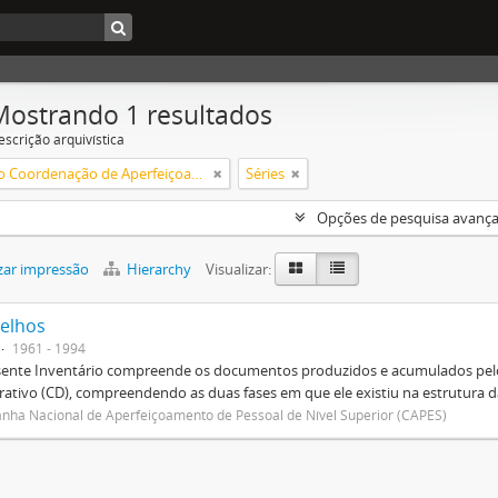
Mostrando 1 resultados
escrição arquivística
Fundação Coordenação de Aperfeiçoamento de Pessoal de Nível Superior (CAPES)
Séries
Opções de pesquisa avanç
zar impressão
Hierarchy
Visualizar:
elhos
1961 - 1994
sente Inventário compreende os documentos produzidos e acumulados pelo
rativo (CD), compreendendo as duas fases em que ele existiu na estrutura da
ha Nacional de Aperfeiçoamento de Pessoal de Nível Superior (CAPES)