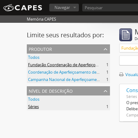
Navegar
Memória CAPES
Limite seus resultados por:
D
produtor
Todos
Fundação Coordenação de Aperfeiçoamento de Pessoal de Nível Superior (CAPES)
1
Coordenação de Aperfeiçoamento de Pessoal de Nível Superior (CAPES)
1
Visuali
Campanha Nacional de Aperfeiçoamento de Pessoal de Nível Superior (CAPES)
1
nível de descrição
Cons
Séries
Todos
O pre
Séries
1
Delibe
Campan