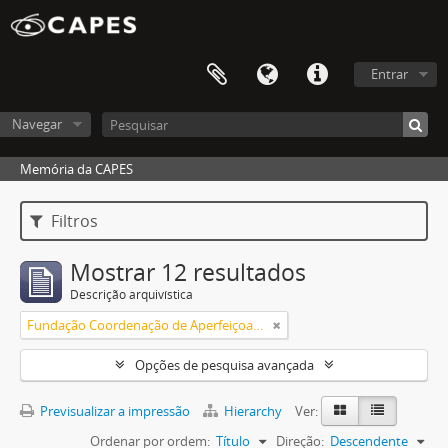
Entrar
Navegar
Memória da CAPES
Filtros
Mostrar 12 resultados
Descrição arquivística
Fundação Coordenação de Aperfeiçoamento de Pessoal de Nível Superior (CAPES)
Opções de pesquisa avançada
Previsualizar a impressão
Hierarchy
Ver:
Ordenar por ordem:
Título
Direção:
Descendente