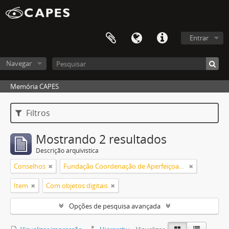
Entrar
Navegar
Memória CAPES
Filtros
Mostrando 2 resultados
Descrição arquivística
Conselhos
Fundação Coordenação de Aperfeiçoamento de Pessoal de Nível Superior (CAPES)
Item
Com objetos digitais
Opções de pesquisa avançada