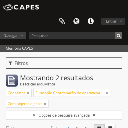
Entrar
Navegar
Memória CAPES
Filtros
Mostrando 2 resultados
Descrição arquivística
Conselhos
Fundação Coordenação de Aperfeiçoamento de Pessoal de Nível Superior (CAPES)
Com objetos digitais
Opções de pesquisa avançada