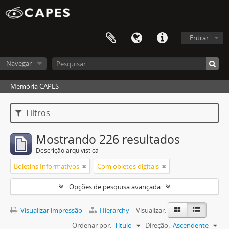
Entrar
Navegar
Memória CAPES
Filtros
Mostrando 226 resultados
Descrição arquivística
Boletins Informativos
Com objetos digitais
Opções de pesquisa avançada
Visualizar impressão
Hierarchy
Visualizar:
Ordenar por:
Título
Direção:
Ascendente