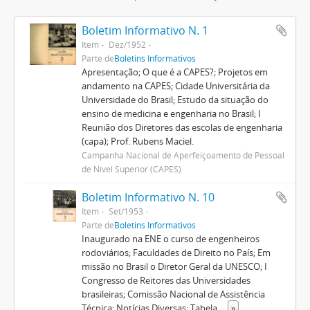
Boletim Informativo N. 1
Item
Dez/1952
Parte de
Boletins Informativos
Apresentação; O que é a CAPES?; Projetos em
andamento na CAPES; Cidade Universitária da
Universidade do Brasil; Estudo da situação do
ensino de medicina e engenharia no Brasil; I
Reunião dos Diretores das escolas de engenharia
(capa); Prof. Rubens Maciel.
Campanha Nacional de Aperfeiçoamento de Pessoal
de Nível Superior (CAPES)
Boletim Informativo N. 10
Item
Set/1953
Parte de
Boletins Informativos
Inaugurado na ENE o curso de engenheiros
rodoviários; Faculdades de Direito no País; Em
missão no Brasil o Diretor Geral da UNESCO; I
Congresso de Reitores das Universidades
brasileiras; Comissão Nacional de Assistência
Técnica; Notícias Diversas; Tabela
...
»