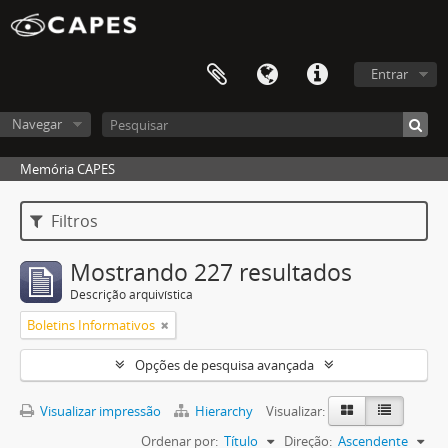
Entrar
Navegar
Memória CAPES
Filtros
Mostrando 227 resultados
Descrição arquivística
Boletins Informativos
Opções de pesquisa avançada
Visualizar impressão
Hierarchy
Visualizar:
Ordenar por:
Título
Direção:
Ascendente