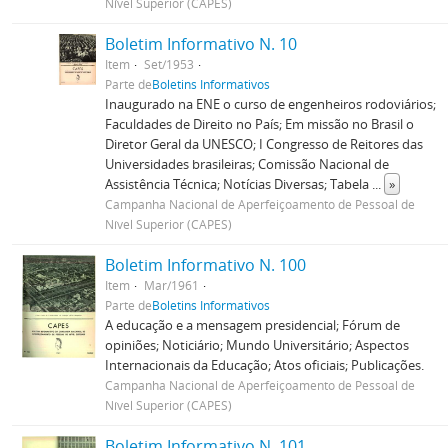
Nível Superior (CAPES)
Boletim Informativo N. 10
Item
Set/1953
Parte de
Boletins Informativos
Inaugurado na ENE o curso de engenheiros rodoviários;
Faculdades de Direito no País; Em missão no Brasil o
Diretor Geral da UNESCO; I Congresso de Reitores das
Universidades brasileiras; Comissão Nacional de
Assistência Técnica; Notícias Diversas; Tabela
...
»
Campanha Nacional de Aperfeiçoamento de Pessoal de
Nível Superior (CAPES)
Boletim Informativo N. 100
Item
Mar/1961
Parte de
Boletins Informativos
A educação e a mensagem presidencial; Fórum de
opiniões; Noticiário; Mundo Universitário; Aspectos
Internacionais da Educação; Atos oficiais; Publicações.
Campanha Nacional de Aperfeiçoamento de Pessoal de
Nível Superior (CAPES)
Boletim Informativo N. 101