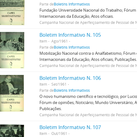
Parte de
Boletins Informativos
Fundação Universidade Nacional do Trabalho; Fórum d
Internacionais da Educação; Atos oficiais.
Campanha Nacional de Aperfeiçoamento de Pessoal de N
Boletim Informativo N. 105
Item
Ago/1961
Parte de
Boletins Informativos
Mobilização Nacional contra o Analfabetismo; Fórum d
Internacionais da Educação; Atos oficiais; Publicações
Campanha Nacional de Aperfeiçoamento de Pessoal de N
Boletim Informativo N. 106
Item
Set/1961
Parte de
Boletins Informativos
O novo humanismo científico e tecnológico, por Lucio
Fórum de opiniões; Noticiário; Mundo Universitário; A
Publicações.
Campanha Nacional de Aperfeiçoamento de Pessoal de N
Boletim Informativo N. 107
Item
Out/1961