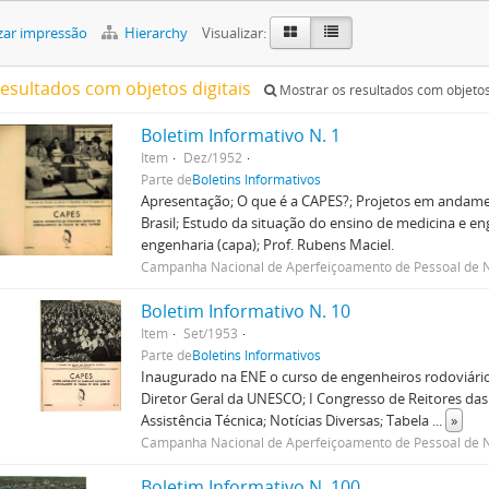
zar impressão
Hierarchy
Visualizar:
resultados com objetos digitais
Mostrar os resultados com objetos 
Boletim Informativo N. 1
Item
Dez/1952
Parte de
Boletins Informativos
Apresentação; O que é a CAPES?; Projetos em andame
Brasil; Estudo da situação do ensino de medicina e eng
engenharia (capa); Prof. Rubens Maciel.
Campanha Nacional de Aperfeiçoamento de Pessoal de N
Boletim Informativo N. 10
Item
Set/1953
Parte de
Boletins Informativos
Inaugurado na ENE o curso de engenheiros rodoviários
Diretor Geral da UNESCO; I Congresso de Reitores das
Assistência Técnica; Notícias Diversas; Tabela
...
»
Campanha Nacional de Aperfeiçoamento de Pessoal de N
Boletim Informativo N. 100