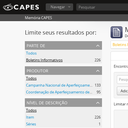
Navegar
Memória CAPES
Limite seus resultados por:
D
parte de
Boletins
Todos
Boletins Informativos
226
Encontr
produtor
Todos
Campanha Nacional de Aperfeiçoamento de Pessoal de Nível Superior (CAPES)
133
Adic
Coordenação de Aperfeiçoamento de Pessoal de Nível Superior (CAPES)
95
nível de descrição
Limitar 
Todos
Item
226
Séries
1