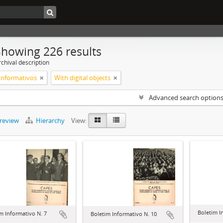
Showing 226 results
chival description
 Informativos
With digital objects
Advanced search option
preview
Hierarchy
View:
Boletim I
m Informativo N. 7
Boletim Informativo N. 10