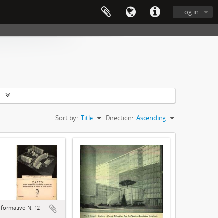
Log in
s
Sort by:
Title
Direction:
Ascending
nformativo N. 12