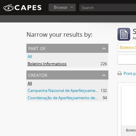
Browse
Narrow your results by:
Ar
part of
Boletins
All
Boletins Informativos
226
creator
Print 
All
Campanha Nacional de Aperfeiçoamento de Pessoal de Nível Superior (CAPES)
132
Coordenação de Aperfeiçoamento de Pessoal de Nível Superior (CAPES)
94
Boleti