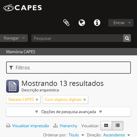
Entrar
Navegar
Memória CAPES
Filtros
Mostrando 13 resultados
Descrição arquivística
Debate CAPES
Com objetos digitais
Opções de pesquisa avançada
Visualizar impressão
Hierarchy
Visualizar:
Ordenar por:
Título
Direção:
Ascendente