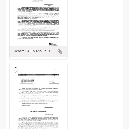
Debate CAPES Ano I n. 3