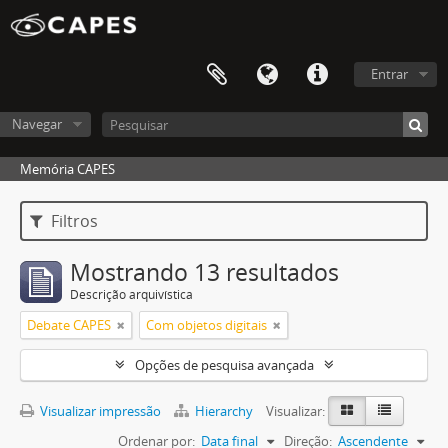
Entrar
Navegar
Memória CAPES
Filtros
Mostrando 13 resultados
Descrição arquivística
Debate CAPES
Com objetos digitais
Opções de pesquisa avançada
Visualizar impressão
Hierarchy
Visualizar:
Ordenar por:
Data final
Direção:
Ascendente