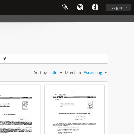
Log in
s
Sort by:
Title
Direction:
Ascending