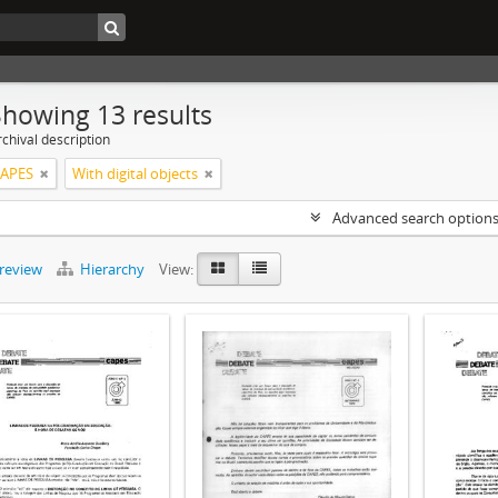
Showing 13 results
chival description
CAPES
With digital objects
Advanced search option
preview
Hierarchy
View: