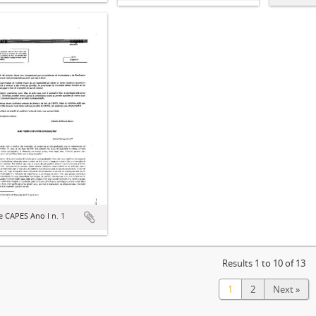
 CAPES Ano I n. 1
Results 1 to 10 of 13
1
2
Next »