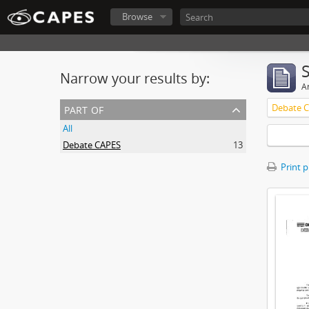
Browse
Narrow your results by:
Ar
part of
Debate 
All
Debate CAPES
13
Print 