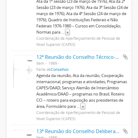
Ata da 1ª sessão (23 de março de 1976); Ata da 2ª
Sessão (23 de março 1976); Ata da 3ª Sessão (24 de
março de 1976); Ata da 4ª Sessão (24 de março de
1976); Quadro de Instituições Federais e Não
Federais 1976-1980 – Cursos em Consolidação;
Normas para
...
»
Coordenação de Aperfeiçoamento de Pessoal de
Nível Superior (CAPES)
12ª Reunião do Conselho Técnico-Científico
Item
1989
Parte de
Conselhos
Agenda da reunião; Ata da reunião; Cooperação
internacional, programas e atividades; Programas
CAPES/DAAD; Serviço Alemão de Intercâmbio
Acadêmico/DAAD – programas no Brasil; Roteiro
CCI – roteiro para exposição aos presidentes de
área; Formulário para
...
»
Coordenação de Aperfeiçoamento de Pessoal de
Nível Superior (CAPES)
13ª Reunião do Conselho Deliberativo
Item
1988