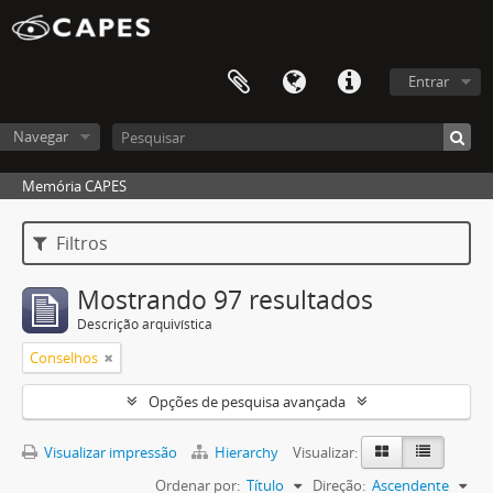
Entrar
Navegar
Memória CAPES
Filtros
Mostrando 97 resultados
Descrição arquivística
Conselhos
Opções de pesquisa avançada
Visualizar impressão
Hierarchy
Visualizar:
Ordenar por:
Título
Direção:
Ascendente