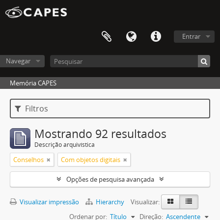
Entrar
Navegar
Memória CAPES
Filtros
Mostrando 92 resultados
Descrição arquivística
Conselhos
Com objetos digitais
Opções de pesquisa avançada
Visualizar impressão
Hierarchy
Visualizar:
Ordenar por:
Título
Direção:
Ascendente