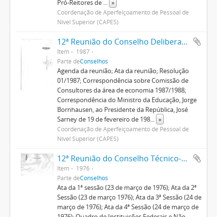
Pró-Reitores de
...
»
Coordenação de Aperfeiçoamento de Pessoal de
Nível Superior (CAPES)
12ª Reunião do Conselho Deliberativo
Item
1987
Parte de
Conselhos
Agenda da reunião; Ata da reunião; Resolução
01/1987; Correspondência sobre Comissão de
Consultores da área de economia 1987/1988;
Correspondência do Ministro da Educação, Jorge
Bornhausen, ao Presidente da República, José
Sarney de 19 de fevereiro de 198
...
»
Coordenação de Aperfeiçoamento de Pessoal de
Nível Superior (CAPES)
12ª Reunião do Conselho Técnico-Administrativo
Item
1976
Parte de
Conselhos
Ata da 1ª sessão (23 de março de 1976); Ata da 2ª
Sessão (23 de março 1976); Ata da 3ª Sessão (24 de
março de 1976); Ata da 4ª Sessão (24 de março de
1976); Quadro de Instituições Federais e Não