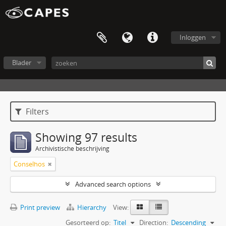
Inloggen
Blader
Filters
Showing 97 results
Archivistische beschrijving
Conselhos
Advanced search options
Print preview
Hierarchy
View:
Gesorteerd op:
Titel
Direction:
Descending