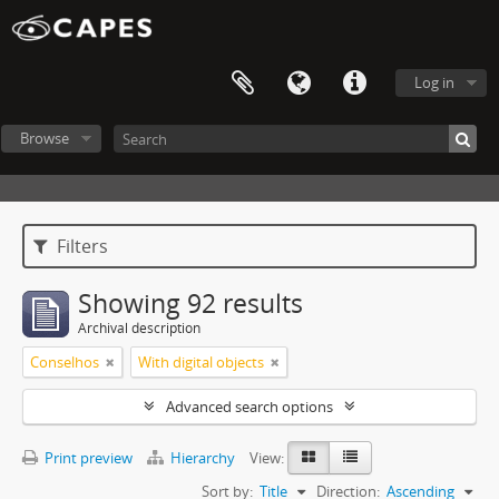
Log in
Browse
Filters
Showing 92 results
Archival description
Conselhos
With digital objects
Advanced search options
Print preview
Hierarchy
View:
Sort by:
Title
Direction:
Ascending