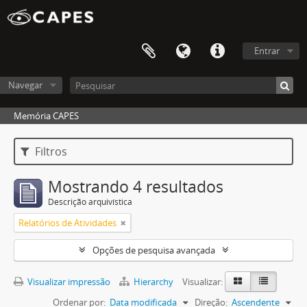
Entrar
Navegar
Memória CAPES
Filtros
Mostrando 4 resultados
Descrição arquivística
Relatórios de Atividades
Opções de pesquisa avançada
Visualizar impressão
Hierarchy
Visualizar:
Ordenar por:
Data modificada
Direção:
Ascendente