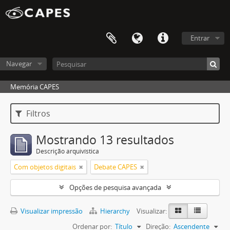
Entrar
Navegar
Memória CAPES
Filtros
Mostrando 13 resultados
Descrição arquivística
Com objetos digitais
Debate CAPES
Opções de pesquisa avançada
Visualizar impressão
Hierarchy
Visualizar:
Ordenar por:
Título
Direção:
Ascendente