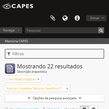
Entrar
Navegar
Memória CAPES
Filtros
Mostrando 22 resultados
Descrição arquivística
Com objetos digitais
Atas do Conselho Técnico-Científico (CTC) 1986-1992
Opções de pesquisa avançada