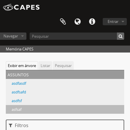
Entrar
Navegar
Memória CAPES
Exibir em árvore
Listar
Pesquisar
assuntos
asdfasdf
asdfsafd
asdfsf
asfsaf
Filtros