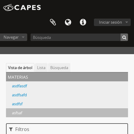
Iniciar sesión
Navegar
Vista de árbol
Lista
Búsqueda
materias
asdfasdf
asdfsafd
asdfsf
asfsaf
Filtros