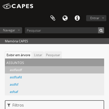
Entrar
Navegar
Memória CAPES
Exibir em árvore
Listar
Pesquisar
assuntos
asdfasdf
asdfsafd
asdfsf
asfsaf
Filtros